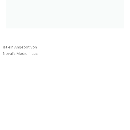
ist ein Angebot von
Novalis Medienhaus
novalismedienhaus.de
medienrunde newsletter
lokaljournalismus.digital
Impressum
Datenschutzerklärung
Haftungsausschluss